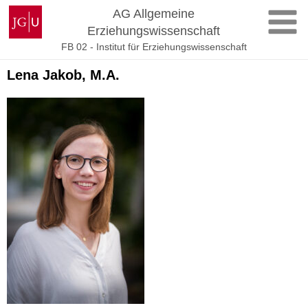
Zum
Johannes
AG Allgemeine
Inhalt
Gutenberg-
Erziehungswissenschaft
springen
Universität
FB 02 - Institut für Erziehungswissenschaft
Mainz
Lena Jakob, M.A.