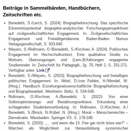
Beiträge in Sammelbänden, Handbüchern,
Zeitschriften etc.
Benedetti, S./Lerch, S. (2024): Biographieforschung. Das spezifische
Erkenntnispotential biographie-analytischer Forschungsperspektiven
auf zivilgesellschaftliches Engagement. In: Zivilgesellschaftliches
Engagement und Freiwilligendienste. Baden-Baden: Nomos
Verlagsgesellschaft, S. 833-840.
Weyers, S./Rollmann, O./Benedetti, S./Kirchner, A. (2024): Politisches
Engagement im Hochschul­kontext. Eine qualitative Studie zu
Motiven, Überzeugungen und (Lern-)Erfahrungen engagierter
Studierender. In: Zeitschrift für Pädagogik, Jg. 70, Heft 2, S. 251-271.
Verfügbar unter:
Link
Benedetti, S./Weyers, S. (2023): Biographieforschung und freiwilliges
politisches Engage­ment. In: Nittel, D./von Felden, H./Mendel, M.
(Hrsg.): Handbuch Erziehungs­wissenschaftliche Biographieforschung
und Biographiearbeit. Weinheim: Beltz, S. 534-548.
Rollmann, O./Kirchner, A./Benedetti, S. (2022): Von einer
Selbstoptimierungs- und Bewährungsenklave. Erkundung einer
schlagenden Studentenverbindung. In:
Rollmann, O./Kirchner, A./
Benedetti, S./Brück, N./Köbel, N. (Hrsg.): Moral – Menschenrechte –
Demokratie. Wiesbaden: Springer VS, S. 179-199.
Benedetti, S. (2020): „… und wenn die 13. Fee gar nicht böse war?“ –
Märchen als Möglichkeit zur Herausbildung systemischer