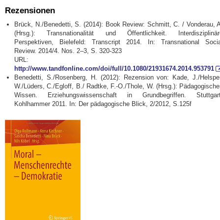
Rezensionen
Brück, N./Benedetti, S. (2014): Book Review: Schmitt, C. / Vonderau, 
(Hrsg.): Transnationalität und Öffentlichkeit. Interdisziplinär
Perspektiven, Bielefeld: Transcript 2014. In: Transnational Socia
Review. 2014/4. Nos. 2–3, S. 320-323
URL:
http://www.tandfonline.com/doi/full/10.1080/21931674.2014.953791
Benedetti, S./Rosenberg, H. (2012): Rezension von: Kade, J./Helsper
W./Lüders, C./Egloff, B./ Radtke, F.-O./Thole, W. (Hrsg.): Pädagogisch
Wissen. Erziehungswissenschaft in Grundbegriffen. Stuttgart
Kohlhammer 2011. In: Der pädagogische Blick, 2/2012, S.125f