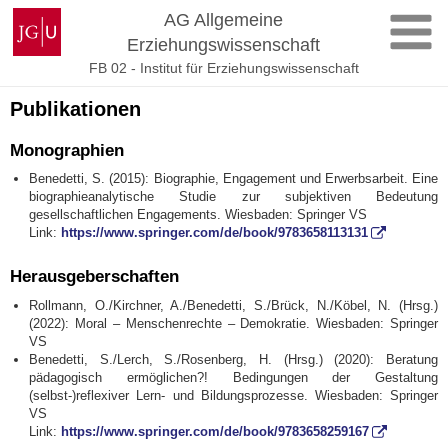
Zum
Johannes
AG Allgemeine
Inhalt
Gutenberg-
Erziehungswissenschaft
springen
Universität
FB 02 - Institut für Erziehungswissenschaft
Mainz
Publikationen
Monographien
Benedetti, S. (2015): Biographie, Engagement und Erwerbsarbeit. Eine
biographieanalytische Studie zur subjektiven Bedeutung
gesellschaftlichen Engagements. Wiesbaden: Springer VS
Link:
https://www.springer.com/de/book/9783658113131
Herausgeberschaften
Rollmann, O./Kirchner, A./Benedetti, S./Brück, N./Köbel, N. (Hrsg.)
(2022): Moral – Menschenrechte – Demokratie. Wiesbaden: Springer
VS
Benedetti, S./Lerch, S./Rosenberg, H. (Hrsg.) (2020): Beratung
pädagogisch ermöglichen?! Bedingungen der Gestaltung
(selbst-)reflexiver Lern- und Bildungsprozesse. Wiesbaden: Springer
VS
Link:
https://www.springer.com/de/book/9783658259167