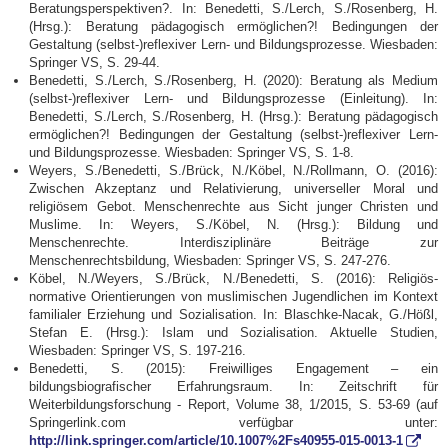
Beratungsperspektiven?. In: Benedetti, S./Lerch, S./Rosenberg, H.
(Hrsg.): Beratung pädagogisch ermöglichen?! Bedingungen der
Gestaltung (selbst-)reflexiver Lern- und Bildungsprozesse. Wiesbaden:
Springer VS, S. 29-44.
Benedetti, S./Lerch, S./Rosenberg, H. (2020): Beratung als Medium
(selbst-)reflexiver Lern- und Bildungsprozesse (Einleitung). In:
Benedetti, S./Lerch, S./Rosenberg, H. (Hrsg.): Beratung pädagogisch
ermöglichen?! Bedingungen der Gestaltung (selbst-)reflexiver Lern-
und Bildungsprozesse. Wiesbaden: Springer VS, S. 1-8.
Weyers, S./Benedetti, S./Brück, N./Köbel, N./Rollmann, O. (2016):
Zwischen Akzeptanz und Relativierung, universeller Moral und
religiösem Gebot. Menschenrechte aus Sicht junger Christen und
Muslime. In: Weyers, S./Köbel, N. (Hrsg.): Bildung und
Menschenrechte. Interdisziplinäre Beiträge zur
Menschenrechtsbildung, Wiesbaden: Springer VS, S. 247-276.
Köbel, N./Weyers, S./Brück, N./Benedetti, S. (2016): Religiös-
normative Orientierungen von muslimischen Jugendlichen im Kontext
familialer Erziehung und Sozialisation. In: Blaschke-Nacak, G./Hößl,
Stefan E. (Hrsg.): Islam und Sozialisation. Aktuelle Studien,
Wiesbaden: Springer VS, S. 197-216.
Benedetti, S. (2015): Freiwilliges Engagement – ein
bildungsbiografischer Erfahrungsraum. In: Zeitschrift für
Weiterbildungsforschung - Report, Volume 38, 1/2015, S. 53-69 (auf
Springerlink.com verfügbar unter:
http://link.springer.com/article/10.1007%2Fs40955-015-0013-1