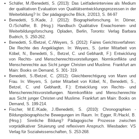
Schäfer, M./Benedetti, S. (2013): Das Leitfadeninterview als Medium
der qualitativen Evaluation von Qualitätsentwicklungsprozessen in der
Weiterbildung? In: Der pädagogische Blick, 2/2013, S. 84-97
Benedetti, S./Kade, J. (2012): Biographieforschung. In: Dörner,
O./Schäffer, B. (Hrsg.): Handbuch Qualitative Erwachsenen- und
Weiterbildungsforschung. Opladen, Berlin, Toronto: Verlag Barbara
Budrich, S. 250-262.
Benedetti, S./Betzel, C./Weyers, S. (2012): Faires Gerichtsverfahren:
Die Rechte des Angeklagten. In: Weyers, S. (unter Mitarbeit von
Köbel, N., Benedetti, S., Betzel, C. und Gebhardt, F.): Entwicklung
von Rechts- und Menschenrechtsvorstellungen. Normkonflikte und
Menschenrechte aus Sicht junger Christen und Muslime. Frankfurt am
Main: Books on Demand, S. 301- 319.
Benedetti, S./Betzel, C. (2012): Gleichberechtigung von Mann und
Frau. In: Weyers, S. (unter Mitarbeit von Köbel, N., Benedetti, S.,
Betzel, C. und Gebhardt, F.): Entwicklung von Rechts- und
Menschenrechtsvorstellungen. Normkonflikte und Menschenrechte
aus Sicht junger Christen und Muslime. Frankfurt am Main: Books on
Demand, S. 199-214.
Fischer, M.E./Kade, J./Benedetti, S. (2010): Chronographien -
Bildungsbiographische Bewegungen im Raum. In: Egger, R./Hackl, B.
(Hrsg.): Sinnliche Bildung? Pädagogische Prozesse zwischen
vorprädikativer Situierung und reflexivem Anspruch. Wiesbaden: VS
Verlag für Sozialwissenschaften, S. 253-268.