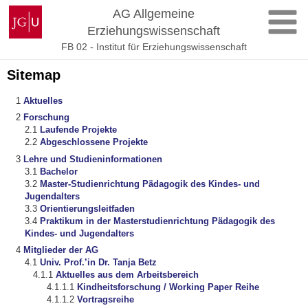
Zum
Johannes
AG Allgemeine
Inhalt
Gutenberg-
Erziehungswissenschaft
springen
Universität
FB 02 - Institut für Erziehungswissenschaft
Mainz
Sitemap
Aktuelles
Forschung
Laufende Projekte
Abgeschlossene Projekte
Lehre und Studieninformationen
Bachelor
Master-Studienrichtung Pädagogik des Kindes- und
Jugendalters
Orientierungsleitfaden
Praktikum in der Masterstudienrichtung Pädagogik des
Kindes- und Jugendalters
Mitglieder der AG
Univ. Prof.’in Dr. Tanja Betz
Aktuelles aus dem Arbeitsbereich
Kindheitsforschung / Working Paper Reihe
Vortragsreihe